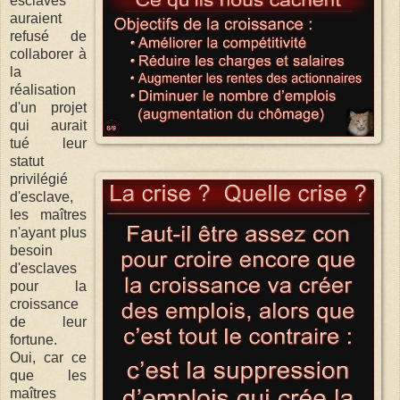
esclaves
auraient
refusé de
collaborer à
la
réalisation
d'un projet
qui aurait
tué leur
statut
privilégié
d'esclave,
les maîtres
n'ayant plus
besoin
d'esclaves
pour la
croissance
de leur
fortune.
Oui, car ce
que les
maîtres