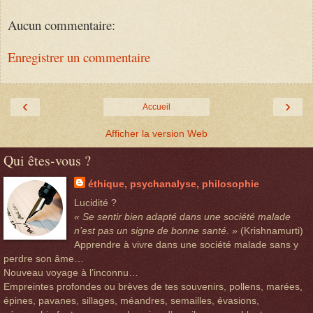
Aucun commentaire:
Enregistrer un commentaire
‹
›
Accueil
Afficher la version Web
Qui êtes-vous ?
éthique, psychanalyse, philosophie
Lucidité ?
« Se sentir bien adapté dans une société malade
n’est pas un signe de bonne santé. »
(Krishnamurti)
Apprendre à vivre dans une société malade sans y
perdre son âme…
Nouveau voyage à l’inconnu…
Empreintes profondes ou brèves de tes souvenirs, pollens, marées,
épines, pavanes, sillages, méandres, semailles, évasions,