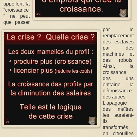
appellent la
"croissance
" ne peut
que passer
par le
remplacement
des esclaves
par des
machines et
des robots.
Ainsi, la
croissance
des uns
entraine la
décroissance
des autres.
L'apagogie
des maîtres
les auraient-
ils
transformés
en citrouilles