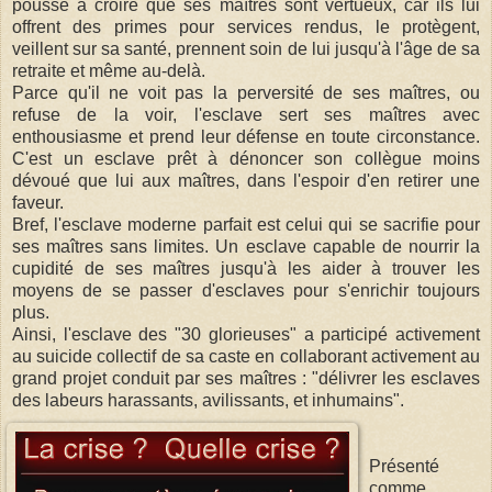
pousse à croire que ses maîtres sont vertueux, car ils lui
offrent des primes pour services rendus, le protègent,
veillent sur sa santé, prennent soin de lui jusqu'à l'âge de sa
retraite et même au-delà.
Parce qu'il ne voit pas la perversité de ses maîtres, ou
refuse de la voir, l'esclave sert ses maîtres avec
enthousiasme et prend leur défense en toute circonstance.
C'est un esclave prêt à dénoncer son collègue moins
dévoué que lui aux maîtres, dans l'espoir d'en retirer une
faveur.
Bref, l'esclave moderne parfait est celui qui se sacrifie pour
ses maîtres sans limites. Un esclave capable de nourrir la
cupidité de ses maîtres jusqu'à les aider à trouver les
moyens de se passer d'esclaves pour s'enrichir toujours
plus.
Ainsi, l'esclave des "30 glorieuses" a participé activement
au suicide collectif de sa caste en collaborant activement au
grand projet conduit par ses maîtres : "délivrer les esclaves
des labeurs harassants, avilissants, et inhumains".
Présenté
comme