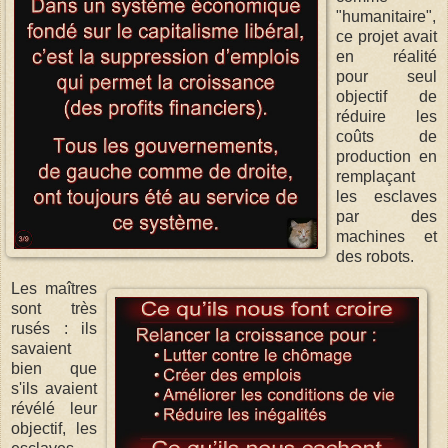
"humanitaire",
ce projet avait
en réalité
pour seul
objectif de
réduire les
coûts de
production en
remplaçant
les esclaves
par des
machines et
des robots.
Les maîtres
sont très
rusés : ils
savaient
bien que
s'ils avaient
révélé leur
objectif, les