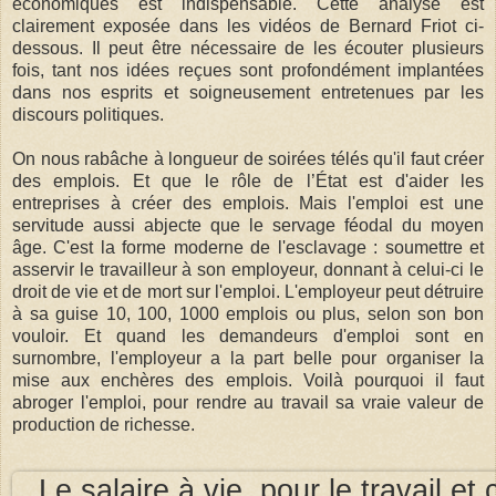
économiques est indispensable. Cette analyse est
clairement exposée dans les vidéos de Bernard Friot ci-
dessous. Il peut être nécessaire de les écouter plusieurs
fois, tant nos idées reçues sont profondément implantées
dans nos esprits et soigneusement entretenues par les
discours politiques.
On nous rabâche à longueur de soirées télés qu'il faut créer
des emplois. Et que le rôle de l’État est d'aider les
entreprises à créer des emplois. Mais l'emploi est une
servitude aussi abjecte que le servage féodal du moyen
âge. C'est la forme moderne de l'esclavage : soumettre et
asservir le travailleur à son employeur, donnant à celui-ci le
droit de vie et de mort sur l'emploi. L'employeur peut détruire
à sa guise 10, 100, 1000 emplois ou plus, selon son bon
vouloir. Et quand les demandeurs d'emploi sont en
surnombre, l'employeur a la part belle pour organiser la
mise aux enchères des emplois. Voilà pourquoi il faut
abroger l'emploi, pour rendre au travail sa vraie valeur de
production de richesse.
Le salaire à vie, pour le travail et 