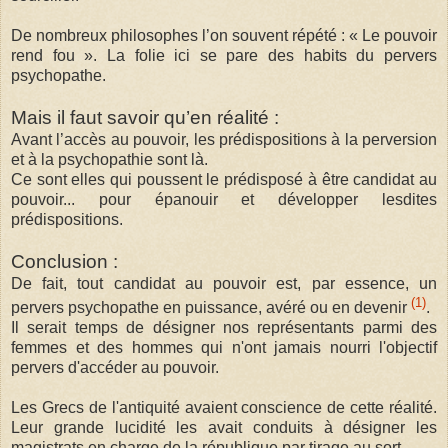
De nombreux philosophes l’on souvent répété : « Le pouvoir
rend fou ». La folie ici se pare des habits du pervers
psychopathe.
Mais il faut savoir qu’en réalité :
Avant l’accès au pouvoir, les prédispositions à la perversion
et à la psychopathie sont là.
Ce sont elles qui poussent le prédisposé à être candidat au
pouvoir... pour épanouir et développer lesdites
prédispositions.
Conclusion :
De fait, tout candidat au pouvoir est, par essence, un
(1)
pervers psychopathe en puissance, avéré ou en devenir
.
Il serait temps de désigner nos représentants parmi des
femmes et des hommes qui n'ont jamais nourri l'objectif
pervers d'accéder au pouvoir.
Les Grecs de l'antiquité avaient conscience de cette réalité.
Leur grande lucidité les avait conduits à désigner les
magistrats en charge de la république par tirage au sort.