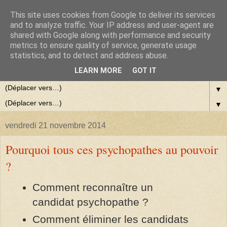
This site uses cookies from Google to deliver its services
and to analyze traffic. Your IP address and user-agent are
shared with Google along with performance and security
metrics to ensure quality of service, generate usage
statistics, and to detect and address abuse.
LEARN MORE
GOT IT
▼
▼
vendredi 21 novembre 2014
Pourquoi tous ces psychopathes au pouvoir
?
Comment reconnaître un
candidat psychopathe ?
Comment éliminer les candidats