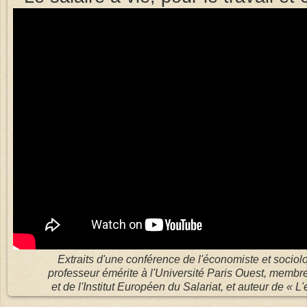
Extraits d'une conférence de l'économiste et sociol
professeur émérite à l'Université Paris Ouest, membr
et de l'Institut Européen du Salariat, et auteur de « L'