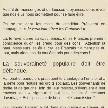
Autant de mensonges et de fausses croyances, doux rêves
que nos élus nous promettent pour se faire élire.
On se souvient les mots du candidat Président en
campagne : «
Je veux faire rêver les Français !
».
Là, le rêve tourne au cauchemar... et les Français prennent
conscience qu'on les prend pour des cons... Attention là
haut, Messieurs les élus, car les Français n'aiment pas du
tout, mais alors pas du tout être pris pour des cons !
La souveraineté populaire doit être
défendue.
Patronat et banquiers pratiquent le chantage à l’emploi et à
la dette pour réduire les droits sociaux. Les gouvernants de
droite et de gauche, loin de leur résister, s’évertuent à leur
envoyer des « signaux » qui les incitent à réclamer
davantage. Est-il possible de briser cette soumission ?
Oui, répond Bernard Friot dans son ouvrage « L'enjeu du