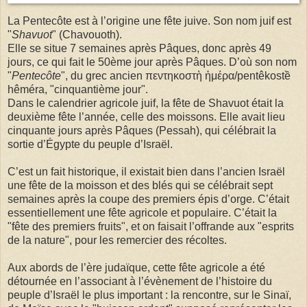
La Pentecôte est à l’origine une fête juive. Son nom juif est
"
Shavuot
" (Chavouoth).
Elle se situe 7 semaines après Pâques, donc après 49
jours, ce qui fait le 50ème jour après Pâques. D’où son nom
"
Pentecôte
", du grec ancien πεντηκοστὴ ἡμέρα/pentêkostề
hêméra, "cinquantième jour".
Dans le calendrier agricole juif, la fête de Shavuot était la
deuxième fête l’année, celle des moissons. Elle avait lieu
cinquante jours après Pâques (Pessah), qui célébrait la
sortie d’Égypte du peuple d’Israël.
C’est un fait historique, il existait bien dans l’ancien Israël
une fête de la moisson et des blés qui se célébrait sept
semaines après la coupe des premiers épis d’orge. C’était
essentiellement une fête agricole et populaire. C’était la
"fête des premiers fruits", et on faisait l’offrande aux "esprits
de la nature", pour les remercier des récoltes.
Aux abords de l’ère judaïque, cette fête agricole a été
détournée en l’associant à l’évènement de l’histoire du
peuple d’Israël le plus important : la rencontre, sur le Sinaï,