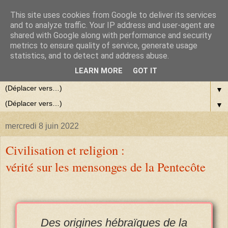
This site uses cookies from Google to deliver its services
and to analyze traffic. Your IP address and user-agent are
shared with Google along with performance and security
metrics to ensure quality of service, generate usage
statistics, and to detect and address abuse.
LEARN MORE
GOT IT
▼
▼
mercredi 8 juin 2022
Civilisation et religion :
vérité sur les mensonges de la Pentecôte
Des origines hébraïques de la