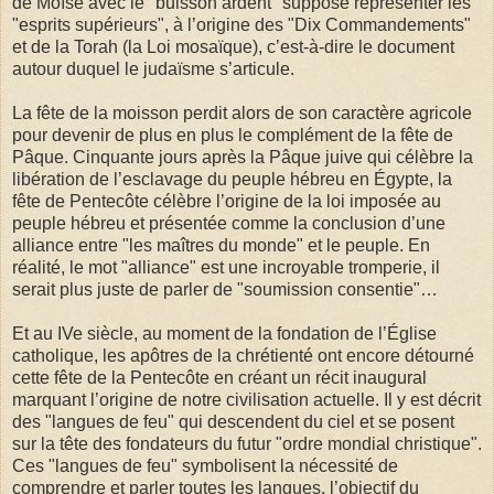
de Moïse avec le "buisson ardent" supposé représenter les
"esprits supérieurs", à l’origine des "Dix Commandements"
et de la Torah (la Loi mosaïque), c’est-à-dire le document
autour duquel le judaïsme s’articule.
La fête de la moisson perdit alors de son caractère agricole
pour devenir de plus en plus le complément de la fête de
Pâque. Cinquante jours après la Pâque juive qui célèbre la
libération de l’esclavage du peuple hébreu en Égypte, la
fête de Pentecôte célèbre l’origine de la loi imposée au
peuple hébreu et présentée comme la conclusion d’une
alliance entre "les maîtres du monde" et le peuple. En
réalité, le mot "alliance" est une incroyable tromperie, il
serait plus juste de parler de "soumission consentie"…
Et au IVe siècle, au moment de la fondation de l’Église
catholique, les apôtres de la chrétienté ont encore détourné
cette fête de la Pentecôte en créant un récit inaugural
marquant l’origine de notre civilisation actuelle. Il y est décrit
des "langues de feu" qui descendent du ciel et se posent
sur la tête des fondateurs du futur "ordre mondial christique".
Ces "langues de feu" symbolisent la nécessité de
comprendre et parler toutes les langues, l’objectif du