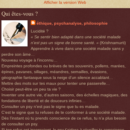
Afficher la version Web
Qui êtes-vous ?
éthique, psychanalyse, philosophie
Lucidité ?
« Se sentir bien adapté dans une société malade
n’est pas un signe de bonne santé. »
(Krishnamurti)
Apprendre à vivre dans une société malade sans y
perdre son âme…
Nouveau voyage à l’inconnu…
Empreintes profondes ou brèves de tes souvenirs, pollens, marées,
épines, pavanes, sillages, méandres, semailles, évasions,
géographie fantasque sous la neige d’un silence accablant…
Mettre des mots sur tes maux pour tenter une passerelle…
Choisir peut-être un peu ta vie ?
Inventer une autre vie, d’autres saisons, des échelles magiques, des
fondations de liberté et de douceurs infinies…
Consulter un psy n’est pas le signe que tu es malade.
C’est le signe que tu refuses de te conformer à une société malade.
Dès l’instant où tu prends conscience de ce refus, tu n’a plus besoin
de consulter un psy.
Si ton refus est inconscient, le psy t’aidera à réveiller ta conscience.