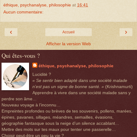
éthique, psychanalyse, philosophie
at
16:41
Aucun commentaire:
‹
›
Accueil
Afficher la version Web
Qui êtes-vous ?
éthique, psychanalyse, philosophie
Lucidité ?
« Se sentir bien adapté dans une société malade
n’est pas un signe de bonne santé. »
(Krishnamurti)
Apprendre à vivre dans une société malade sans y
perdre son âme…
Nouveau voyage à l’inconnu…
Empreintes profondes ou brèves de tes souvenirs, pollens, marées,
épines, pavanes, sillages, méandres, semailles, évasions,
géographie fantasque sous la neige d’un silence accablant…
Mettre des mots sur tes maux pour tenter une passerelle…
Choisir peut-être un peu ta vie ?