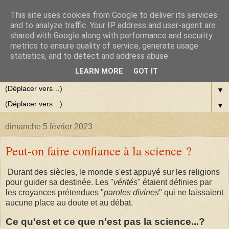
This site uses cookies from Google to deliver its services
and to analyze traffic. Your IP address and user-agent are
shared with Google along with performance and security
metrics to ensure quality of service, generate usage
statistics, and to detect and address abuse.
LEARN MORE
GOT IT
▼
▼
dimanche 5 février 2023
Peut-on faire confiance à la science ?
Durant des siècles, le monde s'est appuyé sur les religions
pour guider sa destinée. Les "
vérités
" étaient définies par
les croyances prétendues "
paroles divines
" qui ne laissaient
aucune place au doute et au débat.
Ce qu'est et ce que n'est pas la science...?