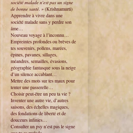
société malade n’est pas un signe
de bonne santé. »
(Krishnamurti)
Apprendre à vivre dans une
société malade sans y perdre son
âme…
Nouveau voyage à l’inconnu…
Empreintes profondes ou brèves de
tes souvenirs, pollens, marées,
épines, pavanes, sillages,
méandres, semailles, évasions,
géographie fantasque sous la neige
d’un silence accablant…
Mettre des mots sur tes maux pour
tenter une passerelle…
Choisir peut-être un peu ta vie ?
Inventer une autre vie, d’autres
saisons, des échelles magiques,
des fondations de liberté et de
douceurs infinies…
Consulter un psy n’est pas le signe
que tu es malade.