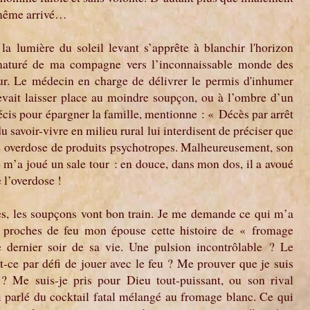
de même arrivé…
la lumière du soleil levant s’apprête à blanchir l'horizon
ématuré de ma compagne vers l’inconnaissable monde des
our. Le médecin en charge de délivrer le permis d'inhumer
evait laisser place au moindre soupçon, ou à l’ombre d’un
récis pour épargner la famille, mention­ne : « Décès par arrêt
du savoir-vivre en milieu rural lui interdisent de préciser que
ne overdose de produits psychotropes. Malheureusement, son
m’a joué un sale tour : en douce, dans mon dos, il a avoué
 l’overdose !
ès, les soupçons vont bon train. Je me demande ce qui m’a
s proches de feu mon épouse cette histoire de « fromage
dernier soir de sa vie. Une pulsion incontrô­lable ? Le
-ce par défi de jouer avec le feu ? Me prouver que je suis
? Me suis-je pris pour Dieu tout-puissant, ou son rival
i parlé du cocktail fatal mélangé au fromage blanc. Ce qui