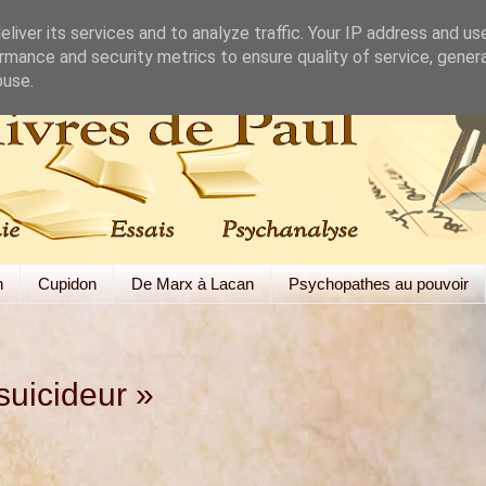
liver its services and to analyze traffic. Your IP address and us
rmance and security metrics to ensure quality of service, gene
buse.
h
Cupidon
De Marx à Lacan
Psychopathes au pouvoir
suicideur »