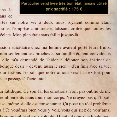
ans la
Dans ce
portés sur notre vie à deux nous voyaient comme étant
, sous l’emprise amoureuse, laissant croire que toutes les
éclats. Mon plan était sans faille jusque-là.
ssion suicidaire chez ma femme avaient porté leurs fruits,
on seulement ses proches et sa famille étaient convaincus
s elle m'a demandé de l'aider à déjouer son instinct de
olique désir – devenu aussi le sien – d'en finir avec sa vie.
ourrissions l'espoir que notre amour serait assez fort pour
le passage à l'acte fatal.
our fatidique. Ce soir-là, les émotions n’ont pas oublié de me
tremblements dans tout mon corps. Ne croyez pas qu’il soit
ouse, même si elle est consentante. Ça pose un réel problème
 Je voudrais bien vous y voir, vous qui riez de voir ainsi
omme faible et sans volonté. D’autant plus que finalement