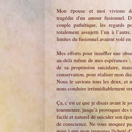
Mon épouse et moi vivions d
tragédie d'un amour fusionnel. 
couple pathétique, les regards 
totalement assujetti l’un à l’autre
limites du fusionnel avaient volé en 
Mes efforts pour insuffler une obse
au-delà même de mes espérances : n
de sa propension suicidaire, mai
conservation, pour réaliser mon diab
Nous le savions tous les deux, et n
nous conduire irrémédiablement vers 
Ça, c’est ce que je disais avant le j
tourmenter, jusqu’à provoquer des 
facile et naturel de suicider son ép
de conscience. Ne vous moquez pas !
mise à nue mon immense lâcheté d’h