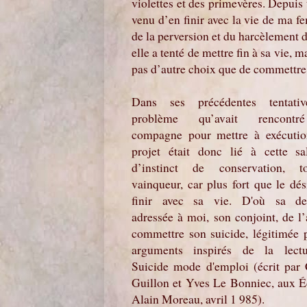
violettes et des primevères. Depuis
venu d’en finir avec la vie de ma f
de la perversion et du harcèlement 
elle a tenté de mettre fin à sa vie, m
pas d’autre choix que de commettre
Dans ses précédentes tentativ
problème qu’avait rencont
compagne pour mettre à exécuti
projet était donc lié à cette sa
d’instinct de conservation, to
vainqueur, car plus fort que le dés
finir avec sa vie. D'où sa d
adressée à moi, son conjoint, de l’
commettre son suicide, légitimée 
arguments inspirés de la lect
Suicide mode d'emploi (écrit par
Guillon et Yves Le Bonniec, aux É
Alain Moreau, avril 1 985).