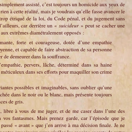
 simplement assisté, c’est toujours un homicide aux yeux de
ien à cette réalité, mais je voudrais qu’elle fasse avancer le
trop étriqué de la loi, du Code pénal, et du jugement sans
’ailleurs, car derrière un «
suici­­deur
» peut se cacher une
s, aux extrêmes diamétra­­lement opposés :
mante, forte et courageuse, dotée d’une empathie
enne, et capable de faire abstraction de sa personne
er de demeurer dans la souffrance.
empathie, pervers, lâche, déterminé dans sa haine
t méticuleux dans ses efforts pour maquiller son crime
riantes possibles et imaginables, sans oublier qu’une
nchée dans le noir ou le blanc, mais présente toujours
ces de gris.
n, libre à vous de me juger, et de me caser dans l’une des
on vos fantasmes. Mais prenez garde, car l’épisode que je
 passé « avant » que j’en arrive à ma décision finale. Je ne