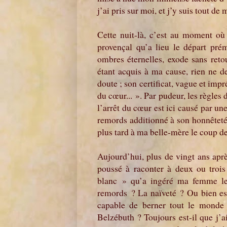
j’ai pris sur moi, et j’y suis tout 
Cette nuit-là, c’est au moment où 
provençal qu’a lieu le départ pr
ombres éternelles, exode sans ret
étant acquis à ma cause, rien ne d
doute ; son certificat, vague et imp
du cœur... ». Par pudeur, les règles 
l’arrêt du cœur est ici causé par u
remords additionné à son honnêteté 
plus tard à ma belle-mère le coup de
Aujourd’hui, plus de vingt ans apr
poussé à raconter à deux ou troi
blanc » qu’a ingéré ma femme le 
remords ? La naïveté ? Ou bien est
capable de berner tout le monde 
Belzébuth ? Toujours est-il que j’a