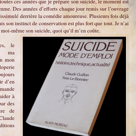
 toutes ces années que je prépare son suicide, le moment est
emme. Des années d’efforts chaque jour remis sur l’ouvrage
dissimulé derrière la comédie amoureuse. Plusieurs fois déjà
ais son instinct de conservation est plus fort que tout. Je n’ai
 moi-même son suicide, quoi qu’il m’en coûte.
es, le
ré ma
on mon
loperie
ujours
ir d’en
emande
aider à
par des
ure de
 Claude
ditions