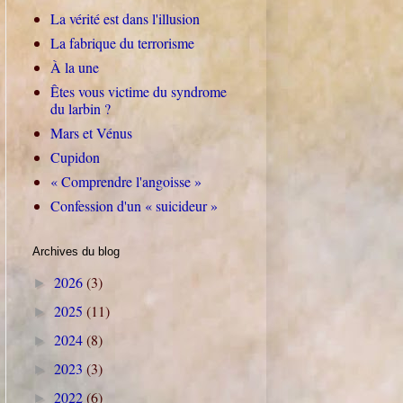
La vérité est dans l'illusion
La fabrique du terrorisme
À la une
Êtes vous victime du syndrome
du larbin ?
Mars et Vénus
Cupidon
« Comprendre l'angoisse »
Confession d'un « suicideur »
Archives du blog
2026
(3)
►
2025
(11)
►
2024
(8)
►
2023
(3)
►
2022
(6)
►