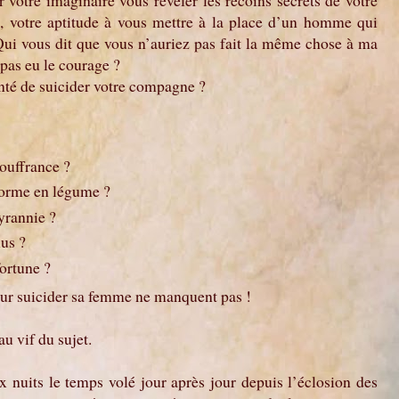
er votre imaginaire vous révéler les recoins secrets de votre
é, votre aptitude à vous mettre à la place d’un homme qui
Qui vous dit que vous n’auriez pas fait la même chose à ma
pas eu le courage ?
enté de suicider votre compagne ?
souffrance ?
forme en légume ?
yrannie ?
lus ?
fortune ?
our suicider sa femme ne manquent pas !
u vif du sujet.
ux nuits le temps volé jour après jour depuis l’éclosion des