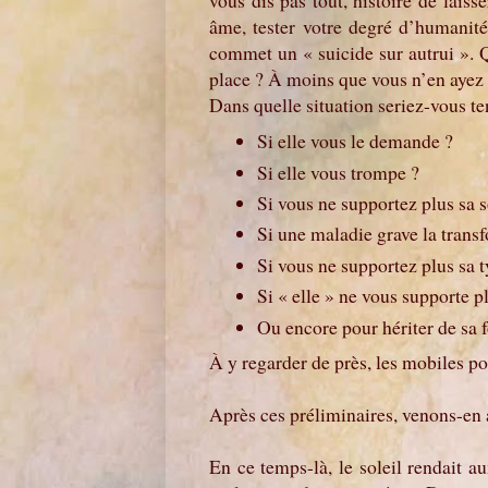
vous dis pas tout, histoire de laiss
âme, tester votre degré d’humanit
commet un « suicide sur autrui ». 
place ? À moins que vous n’en ayez 
Dans quelle situation seriez-vous t
Si elle vous le demande ?
Si elle vous trompe ?
Si vous ne supportez plus sa 
Si une maladie grave la trans
Si vous ne supportez plus sa t
Si « elle » ne vous supporte p
Ou encore pour hériter de sa 
À y regarder de près, les mobiles p
Après ces préliminaires, venons-en a
En ce temps-là, le soleil rendait a