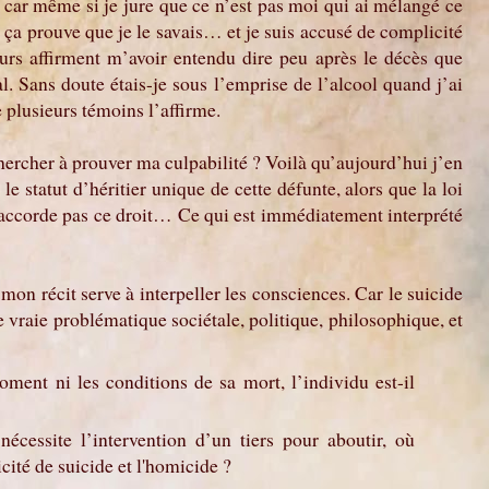
, car même si je jure que ce n’est pas moi qui ai mélangé ce
 ça prouve que je le savais… et je suis accusé de complicité
urs affirment m’avoir entendu dire peu après le décès que
al. Sans doute étais-je sous l’emprise de l’alcool quand j’ai
e plusieurs témoins l’affirme.
chercher à prouver ma culpabilité ? Voilà qu’aujourd’hui j’en
e statut d’héritier unique de cette défunte, alors que la loi
’accorde pas ce droit… Ce qui est immédiatement interprété
 mon récit serve à interpeller les consciences. Car le suicide
e vraie problématique sociétale, politique, philosophique, et
oment ni les conditions de sa mort, l’individu est-il
 nécessite l’intervention d’un tiers pour aboutir, où
icité de suicide et l'homicide ?