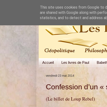
This site uses cookies from Google to de
are shared with Google along with perfo
statistics, and to detect and address a
Accueil
Les livres de Paul
Babet
vendredi 23 mai 2014
Confession d’un « 
(Le billet de Loup Rebel)